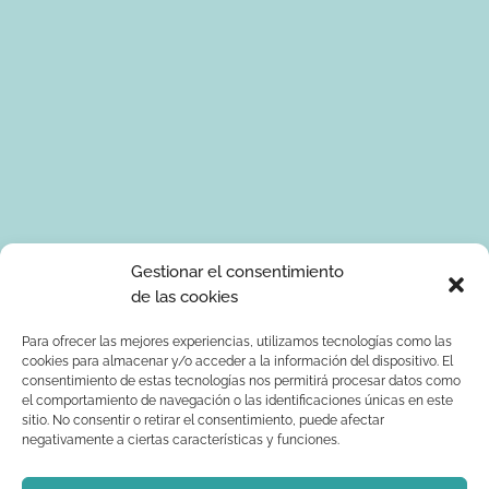
Tus datos de carácter personal serán tratados por Ponle Arte
Gestionar el consentimiento
para enviarte información sobre manualidades. La base legal
de las cookies
para el tratamiento de los datos es tu consentimiento
expreso. Tus serán tratados con seguridad y datos no serán
Para ofrecer las mejores experiencias, utilizamos tecnologías como las
cookies para almacenar y/o acceder a la información del dispositivo. El
comunicados a terceros. Podrás ejercer los derechos de
consentimiento de estas tecnologías nos permitirá procesar datos como
acceso, rectificación, supresión, limitación al tratamiento y
el comportamiento de navegación o las identificaciones únicas en este
oposición dirigiendo un correo electrónico a
sitio. No consentir o retirar el consentimiento, puede afectar
info@ponlearte.com y adjuntando copia de su DNI. Para más
negativamente a ciertas características y funciones.
información consultar: la
política de privacidad