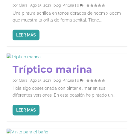
por
Clara
|
Ago 25, 2023
|
blog
,
Pintura
|
0
|
Una pintura acrílica en tonos dorados de 90cm x 60cm
que muestra la orilla de forma zenital. Tiene...
LEER MÁS
Tríptico marina
por
Clara
|
Ago 25, 2023
|
blog
,
Pintura
|
0
|
Hola sigo obsesionada con pintar el mar en sus
diferentes versiones. En esta ocasión he pintado un...
LEER MÁS