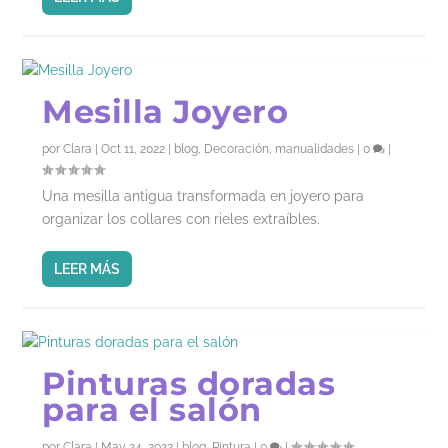
Mesilla Joyero
por
Clara
|
Oct 11, 2022
|
blog
,
Decoración
,
manualidades
|
0
|
Una mesilla antigua transformada en joyero para
organizar los collares con rieles extraíbles.
LEER MÁS
Pinturas doradas
para el salón
por
Clara
|
May 24, 2022
|
blog
,
Pintura
|
0
|