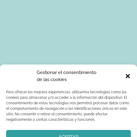
Tus datos de carácter personal serán tratados por Ponle Arte
Gestionar el consentimiento
para enviarte información sobre manualidades. La base legal
de las cookies
para el tratamiento de los datos es tu consentimiento
expreso. Tus serán tratados con seguridad y datos no serán
Para ofrecer las mejores experiencias, utilizamos tecnologías como las
cookies para almacenar y/o acceder a la información del dispositivo. El
comunicados a terceros. Podrás ejercer los derechos de
consentimiento de estas tecnologías nos permitirá procesar datos como
acceso, rectificación, supresión, limitación al tratamiento y
el comportamiento de navegación o las identificaciones únicas en este
oposición dirigiendo un correo electrónico a
sitio. No consentir o retirar el consentimiento, puede afectar
info@ponlearte.com y adjuntando copia de su DNI. Para más
negativamente a ciertas características y funciones.
información consultar: la
política de privacidad
ACEPTAR