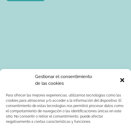
Tus datos de carácter personal serán tratados por Ponle Arte
Gestionar el consentimiento
para enviarte información sobre manualidades. La base legal
de las cookies
para el tratamiento de los datos es tu consentimiento
expreso. Tus serán tratados con seguridad y datos no serán
Para ofrecer las mejores experiencias, utilizamos tecnologías como las
cookies para almacenar y/o acceder a la información del dispositivo. El
comunicados a terceros. Podrás ejercer los derechos de
consentimiento de estas tecnologías nos permitirá procesar datos como
acceso, rectificación, supresión, limitación al tratamiento y
el comportamiento de navegación o las identificaciones únicas en este
oposición dirigiendo un correo electrónico a
sitio. No consentir o retirar el consentimiento, puede afectar
info@ponlearte.com y adjuntando copia de su DNI. Para más
negativamente a ciertas características y funciones.
información consultar: la
política de privacidad