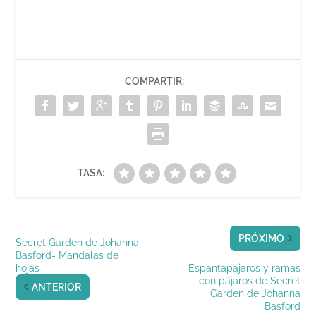
u
e
v
n
i
e
v
a
u
g
v
a
)
e
o
a
)
v
(
)
a
S
)
e
a
b
r
COMPARTIR:
e
e
n
u
n
a
v
e
n
t
TASA:
a
n
a
n
u
e
v
PRÓXIMO
Secret Garden de Johanna
a
)
Basford- Mandalas de
hojas
Espantapájaros y ramas
con pájaros de Secret
ANTERIOR
Garden de Johanna
Basford