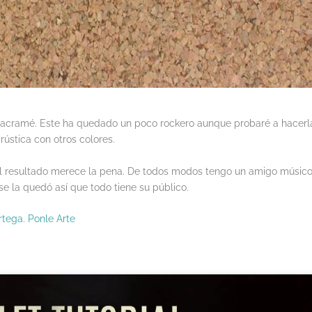
 macramé. Este ha quedado un poco rockero aunque probaré a hacerl
rústica con otros colores.
 el resultado merece la pena. De todos modos tengo un amigo músic
se la quedó así que todo tiene su público.