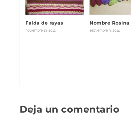
n
a
n
u
e
v
Falda de rayas
Nombre Rosina
a
)
noviembre 13, 2012
septiembre 9, 2014
Deja un comentario