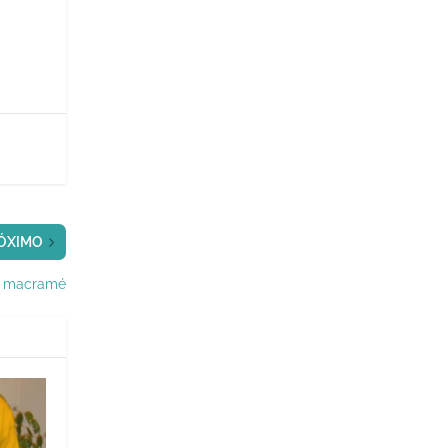
ÓXIMO
ro macramé