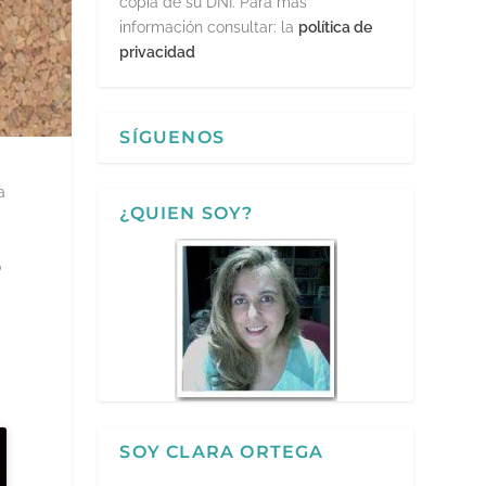
copia de su DNI. Para más
información consultar: la
política de
privacidad
SÍGUENOS
a
¿QUIEN SOY?
o
SOY CLARA ORTEGA