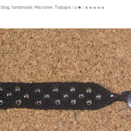
|
blog
,
handmade
,
Macrame
,
Trabajos
|
0
|