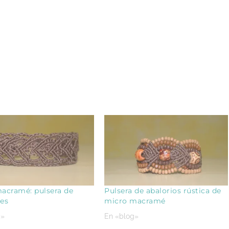
acramé: pulsera de
Pulsera de abalorios rústica de
es
micro macramé
g»
En «blog»