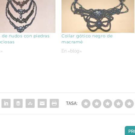
s de nudos con piedras
Collar gótico negro de
ciosas
macramé
g»
En «blog»
TASA:
PR