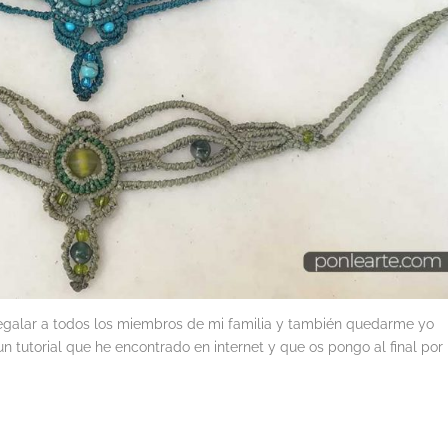
egalar a todos los miembros de mi familia y también quedarme yo
n tutorial que he encontrado en internet y que os pongo al final por