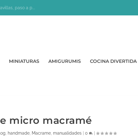
villas, paso a p...
MINIATURAS
AMIGURUMIS
COCINA DIVERTIDA
 de micro macramé
log
,
handmade
,
Macrame
,
manualidades
|
0
|