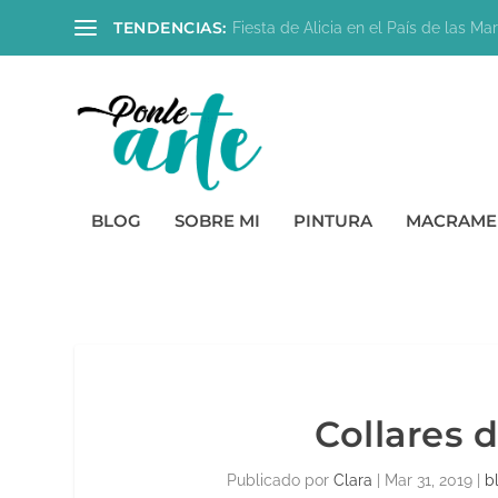
TENDENCIAS:
Fiesta de Alicia en el País de las Mara
BLOG
SOBRE MI
PINTURA
MACRAME
Collares
Publicado por
Clara
|
Mar 31, 2019
|
b