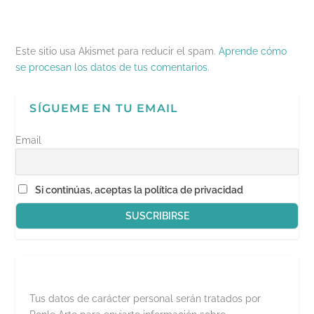
)
a
S
)
e
a
b
r
e
Este sitio usa Akismet para reducir el spam.
Aprende cómo
e
n
se procesan los datos de tus comentarios.
u
n
a
v
SÍGUEME EN TU EMAIL
e
n
t
a
Email
n
a
n
u
e
Si continúas, aceptas la política de privacidad
v
a
)
Tus datos de carácter personal serán tratados por