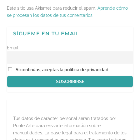
r
e
Este sitio usa Akismet para reducir el spam.
Aprende cómo
e
n
se procesan los datos de tus comentarios.
u
n
a
v
SÍGUEME EN TU EMAIL
e
n
t
a
Email
n
a
n
u
e
Si continúas, aceptas la política de privacidad
v
a
)
Tus datos de carácter personal serán tratados por
Ponle Arte para enviarte información sobre
manualidades. La base legal para el tratamiento de los