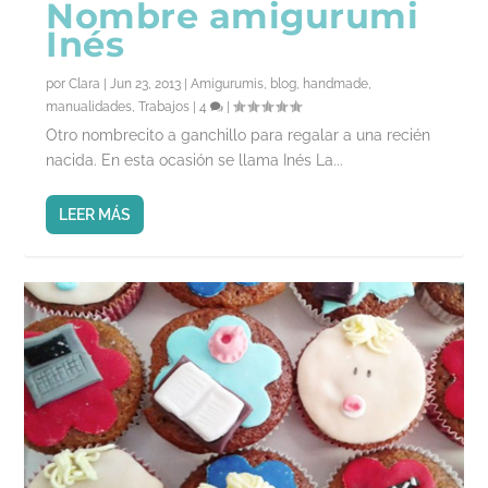
Nombre amigurumi
Inés
por
Clara
|
Jun 23, 2013
|
Amigurumis
,
blog
,
handmade
,
manualidades
,
Trabajos
|
4
|
Otro nombrecito a ganchillo para regalar a una recién
nacida. En esta ocasión se llama Inés La...
LEER MÁS