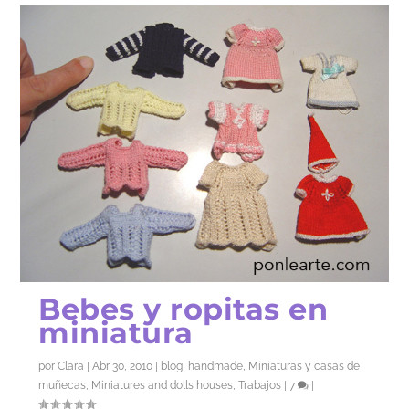
Bebes y ropitas en
miniatura
por
Clara
|
Abr 30, 2010
|
blog
,
handmade
,
Miniaturas y casas de
muñecas
,
Miniatures and dolls houses
,
Trabajos
|
7
|