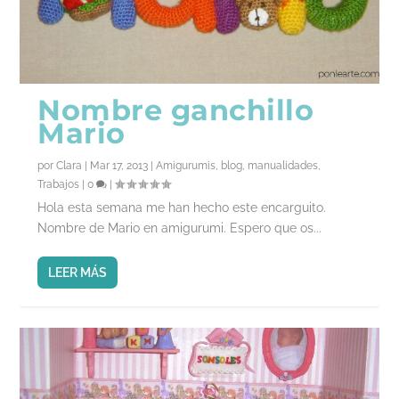
Nombre ganchillo
Mario
por
Clara
|
Mar 17, 2013
|
Amigurumis
,
blog
,
manualidades
,
Trabajos
|
0
|
Hola esta semana me han hecho este encarguito.
Nombre de Mario en amigurumi. Espero que os...
LEER MÁS