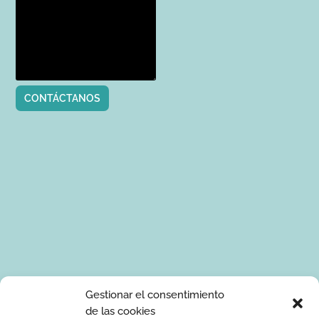
CONTÁCTANOS
Tus datos de carácter personal serán tratados por Ponle Arte
Gestionar el consentimiento
para enviarte información sobre manualidades. La base legal
de las cookies