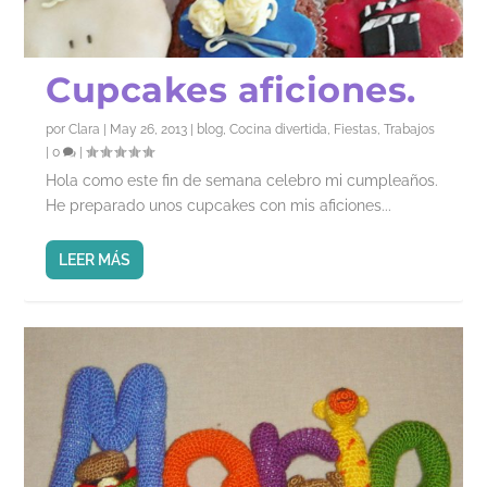
Cupcakes aficiones.
por
Clara
|
May 26, 2013
|
blog
,
Cocina divertida
,
Fiestas
,
Trabajos
|
0
|
Hola como este fin de semana celebro mi cumpleaños.
He preparado unos cupcakes con mis aficiones...
LEER MÁS