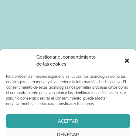
Tus datos de carácter personal serán tratados por Ponle Arte
Gestionar el consentimiento
para enviarte información sobre manualidades. La base legal
de las cookies
para el tratamiento de los datos es tu consentimiento
expreso. Tus serán tratados con seguridad y datos no serán
Para ofrecer las mejores experiencias, utilizamos tecnologías como las
cookies para almacenar y/o acceder a la información del dispositivo. El
comunicados a terceros. Podrás ejercer los derechos de
consentimiento de estas tecnologías nos permitirá procesar datos como
acceso, rectificación, supresión, limitación al tratamiento y
el comportamiento de navegación o las identificaciones únicas en este
oposición dirigiendo un correo electrónico a
sitio. No consentir o retirar el consentimiento, puede afectar
info@ponlearte.com y adjuntando copia de su DNI. Para más
negativamente a ciertas características y funciones.
información consultar: la
política de privacidad
ACEPTAR
DENEGAR