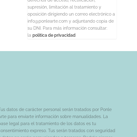
supresión, limitación al tratamiento y
oposición dirigiendo un correo electrónico a
info@ponlearte.com y adjuntando copia de
su DNI. Para más información consultar:
la
política de privacidad
Tus datos de carácter personal serán tratados por Ponle
Arte para enviarte información sobre manualidades. La
base legal para el tratamiento de los datos es tu
consentimiento expreso. Tus serán tratados con seguridad