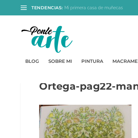
TENDENCIAS:
Mi primera casa de muñecas
BLOG
SOBRE MI
PINTURA
MACRAME
86-Secret-Garden-
Ortega-pag22-man