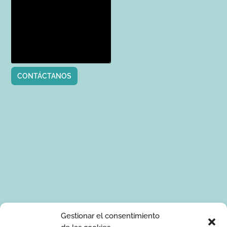
CONTÁCTANOS
Tus datos de carácter personal serán tratados por Ponle Arte
Gestionar el consentimiento
para enviarte información sobre manualidades. La base legal