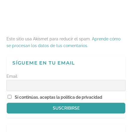
u
e
v
n
i
e
v
a
u
g
v
a
)
e
o
a
)
v
(
)
a
S
)
e
a
b
r
e
Este sitio usa Akismet para reducir el spam.
Aprende cómo
e
n
se procesan los datos de tus comentarios.
u
n
a
v
SÍGUEME EN TU EMAIL
e
n
t
a
Email
n
a
n
u
e
Si continúas, aceptas la política de privacidad
v
a
)