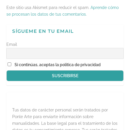
r
e
Este sitio usa Akismet para reducir el spam.
Aprende cómo
e
n
se procesan los datos de tus comentarios.
u
n
a
v
SÍGUEME EN TU EMAIL
e
n
t
a
Email
n
a
n
u
e
Si continúas, aceptas la política de privacidad
v
a
)
Tus datos de carácter personal serán tratados por
Ponle Arte para enviarte información sobre
manualidades. La base legal para el tratamiento de los