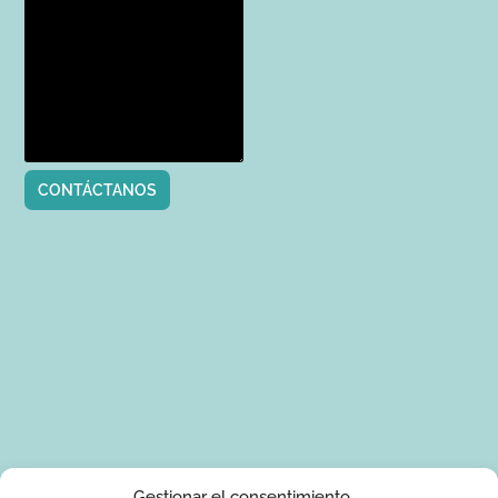
CONTÁCTANOS
Tus datos de carácter personal serán tratados por Ponle Arte
Gestionar el consentimiento