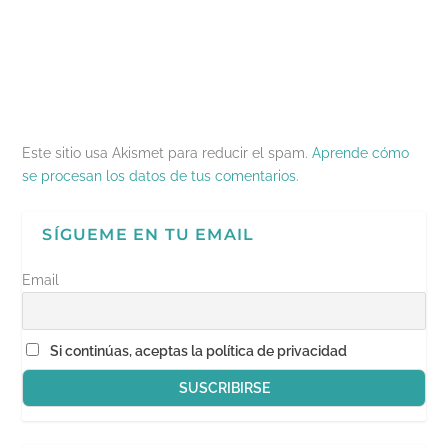
a
n
u
n
a
n
u
e
a
m
u
e
v
n
i
e
v
a
u
g
v
a
)
e
o
a
)
v
(
)
a
S
)
e
a
b
r
e
Este sitio usa Akismet para reducir el spam.
Aprende cómo
e
n
se procesan los datos de tus comentarios.
u
n
a
v
SÍGUEME EN TU EMAIL
e
n
t
a
Email
n
a
n
u
e
Si continúas, aceptas la política de privacidad
v
a
)