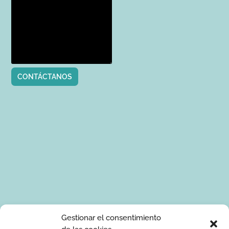
CONTÁCTANOS
Tus datos de carácter personal serán tratados por Ponle Arte
Gestionar el consentimiento
para enviarte información sobre manualidades. La base legal