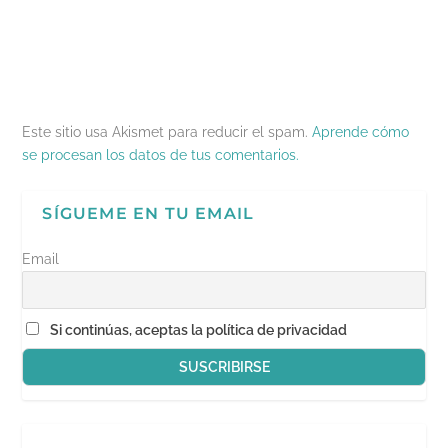
u
e
v
n
i
e
v
a
u
g
v
a
)
e
o
a
)
v
(
)
a
S
)
e
a
b
r
e
Este sitio usa Akismet para reducir el spam.
Aprende cómo
e
n
se procesan los datos de tus comentarios.
u
n
a
v
SÍGUEME EN TU EMAIL
e
n
t
a
Email
n
a
n
u
e
Si continúas, aceptas la política de privacidad
v
a
)