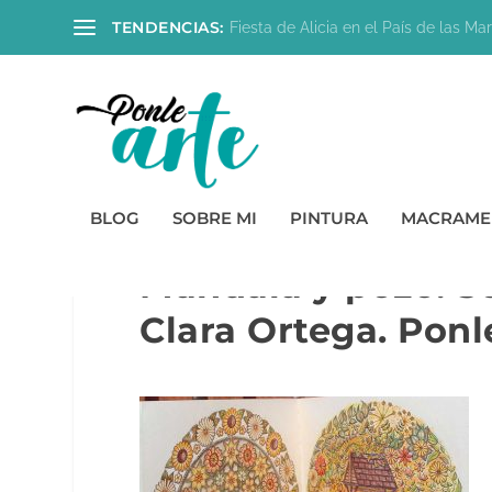
TENDENCIAS:
Fiesta de Alicia en el País de las Mara
BLOG
SOBRE MI
PINTURA
MACRAME
Mandala y pozo. Se
Clara Ortega. Ponle