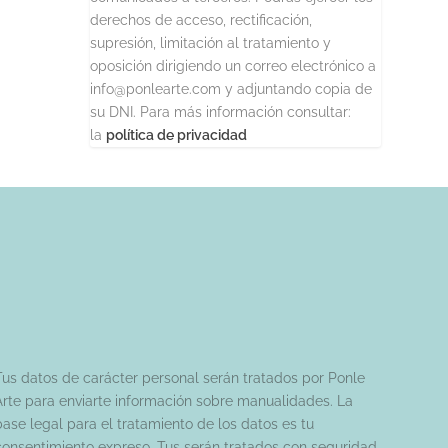
derechos de acceso, rectificación,
supresión, limitación al tratamiento y
oposición dirigiendo un correo electrónico a
info@ponlearte.com y adjuntando copia de
su DNI. Para más información consultar:
la
política de privacidad
Tus datos de carácter personal serán tratados por Ponle
Arte para enviarte información sobre manualidades. La
base legal para el tratamiento de los datos es tu
consentimiento expreso. Tus serán tratados con seguridad