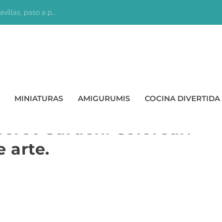
villas, paso a p...
MINIATURAS
AMIGURUMIS
COCINA DIVERTIDA
cret Garden. Colorear.
 arte.