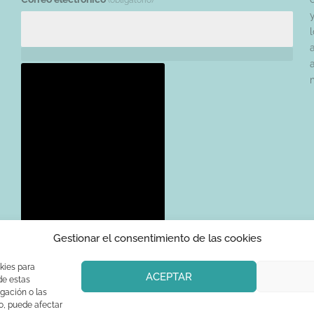
(obligatorio)
l
Gestionar el consentimiento de las cookies
kies para
ACEPTAR
de estas
gación o las
to, puede afectar