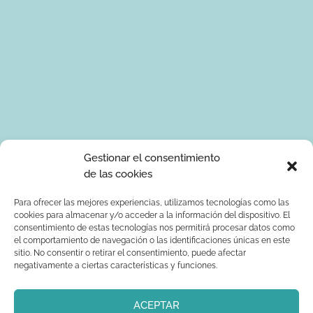
Tus datos de carácter personal serán tratados por Ponle Arte
Gestionar el consentimiento
para enviarte información sobre manualidades. La base legal
de las cookies
para el tratamiento de los datos es tu consentimiento
expreso. Tus serán tratados con seguridad y datos no serán
Para ofrecer las mejores experiencias, utilizamos tecnologías como las
cookies para almacenar y/o acceder a la información del dispositivo. El
comunicados a terceros. Podrás ejercer los derechos de
consentimiento de estas tecnologías nos permitirá procesar datos como
acceso, rectificación, supresión, limitación al tratamiento y
el comportamiento de navegación o las identificaciones únicas en este
oposición dirigiendo un correo electrónico a
sitio. No consentir o retirar el consentimiento, puede afectar
info@ponlearte.com y adjuntando copia de su DNI. Para más
negativamente a ciertas características y funciones.
información consultar: la
política de privacidad
ACEPTAR