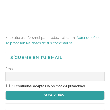
a
n
u
n
a
n
u
e
a
m
u
e
v
n
i
e
v
a
u
g
v
a
)
e
o
a
)
v
(
)
a
S
)
e
a
b
r
e
Este sitio usa Akismet para reducir el spam.
Aprende cómo
e
n
se procesan los datos de tus comentarios.
u
n
a
v
SÍGUEME EN TU EMAIL
e
n
t
a
Email
n
a
n
u
e
Si continúas, aceptas la política de privacidad
v
a
)