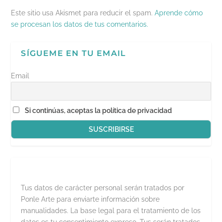
r
e
Este sitio usa Akismet para reducir el spam.
Aprende cómo
e
n
se procesan los datos de tus comentarios.
u
n
a
v
SÍGUEME EN TU EMAIL
e
n
t
a
Email
n
a
n
u
e
Si continúas, aceptas la política de privacidad
v
a
)
Tus datos de carácter personal serán tratados por
Ponle Arte para enviarte información sobre
manualidades. La base legal para el tratamiento de los