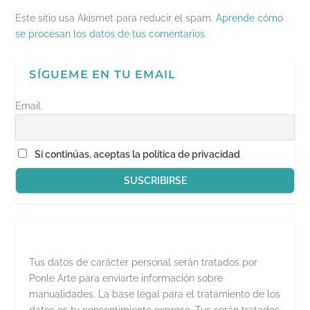
r
e
Este sitio usa Akismet para reducir el spam.
Aprende cómo
e
n
se procesan los datos de tus comentarios.
u
n
a
v
SÍGUEME EN TU EMAIL
e
n
t
a
Email
n
a
n
u
e
Si continúas, aceptas la política de privacidad
v
a
)
Tus datos de carácter personal serán tratados por
Ponle Arte para enviarte información sobre
manualidades. La base legal para el tratamiento de los