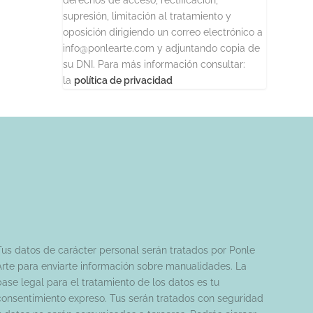
supresión, limitación al tratamiento y
oposición dirigiendo un correo electrónico a
info@ponlearte.com y adjuntando copia de
su DNI. Para más información consultar:
la
política de privacidad
Tus datos de carácter personal serán tratados por Ponle
Arte para enviarte información sobre manualidades. La
base legal para el tratamiento de los datos es tu
consentimiento expreso. Tus serán tratados con seguridad