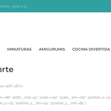
villas, paso a p...
MINIATURAS
AMIGURUMIS
COCINA DIVERTIDA
irte
os=»56% 18%»]
sm=»86″ width__md=»51″ scale=»130″ scale__sm=»167″ position_x=»15
on_y=»75″ position_y__sm=»50″ position_y__md=»85″]