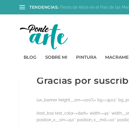
TENDENCIAS:
Fiesta de Alicia en el País de las Mara
BLOG
SOBRE MI
PINTURA
MACRAME
Gracias por suscrib
[ux_banner height__sm=»100%» bg=»3502″ bg_p
[text_box text_color=»dark» width=»45″ width__
position_x__sm=»50″ position_x__md=»10″ positi