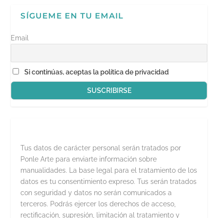
n
a
v
SÍGUEME EN TU EMAIL
e
n
t
a
Email
n
a
n
u
e
Si continúas, aceptas la política de privacidad
v
a
)
Tus datos de carácter personal serán tratados por
Ponle Arte para enviarte información sobre
manualidades. La base legal para el tratamiento de los
datos es tu consentimiento expreso. Tus serán tratados
con seguridad y datos no serán comunicados a
terceros. Podrás ejercer los derechos de acceso,
rectificación, supresión, limitación al tratamiento y