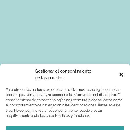
Tus datos de carácter personal serán tratados por Ponle Arte
Gestionar el consentimiento
para enviarte información sobre manualidades. La base legal
de las cookies
para el tratamiento de los datos es tu consentimiento
expreso. Tus serán tratados con seguridad y datos no serán
Para ofrecer las mejores experiencias, utilizamos tecnologías como las
cookies para almacenar y/o acceder a la información del dispositivo. El
comunicados a terceros. Podrás ejercer los derechos de
consentimiento de estas tecnologías nos permitirá procesar datos como
acceso, rectificación, supresión, limitación al tratamiento y
el comportamiento de navegación o las identificaciones únicas en este
oposición dirigiendo un correo electrónico a
sitio. No consentir o retirar el consentimiento, puede afectar
info@ponlearte.com y adjuntando copia de su DNI. Para más
negativamente a ciertas características y funciones.
información consultar: la
política de privacidad