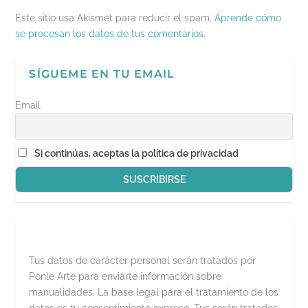
r
e
Este sitio usa Akismet para reducir el spam.
Aprende cómo
e
n
se procesan los datos de tus comentarios.
u
n
a
v
SÍGUEME EN TU EMAIL
e
n
t
a
Email
n
a
n
u
e
Si continúas, aceptas la política de privacidad
v
a
)
Tus datos de carácter personal serán tratados por
Ponle Arte para enviarte información sobre
manualidades. La base legal para el tratamiento de los