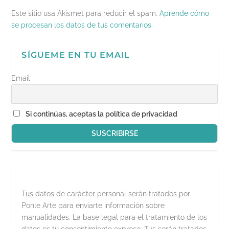
r
e
Este sitio usa Akismet para reducir el spam.
Aprende cómo
e
n
se procesan los datos de tus comentarios.
u
n
a
v
SÍGUEME EN TU EMAIL
e
n
t
a
Email
n
a
n
u
e
Si continúas, aceptas la política de privacidad
v
a
)
Tus datos de carácter personal serán tratados por
Ponle Arte para enviarte información sobre
manualidades. La base legal para el tratamiento de los