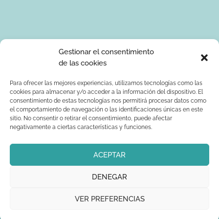
Tus datos de carácter personal serán tratados por Ponle Arte
Gestionar el consentimiento
para enviarte información sobre manualidades. La base legal
de las cookies
para el tratamiento de los datos es tu consentimiento
expreso. Tus serán tratados con seguridad y datos no serán
Para ofrecer las mejores experiencias, utilizamos tecnologías como las
cookies para almacenar y/o acceder a la información del dispositivo. El
comunicados a terceros. Podrás ejercer los derechos de
consentimiento de estas tecnologías nos permitirá procesar datos como
acceso, rectificación, supresión, limitación al tratamiento y
el comportamiento de navegación o las identificaciones únicas en este
oposición dirigiendo un correo electrónico a
sitio. No consentir o retirar el consentimiento, puede afectar
info@ponlearte.com y adjuntando copia de su DNI. Para más
negativamente a ciertas características y funciones.
información consultar: la
política de privacidad
ACEPTAR
DENEGAR
Copyright®
| Diseñado por
Ponle arte
aclararte.es
VER PREFERENCIAS
Aviso legal
Política de privacidad
Política de cookies