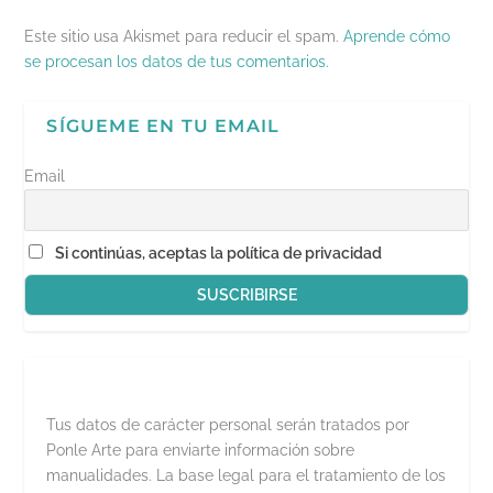
b
r
e
Este sitio usa Akismet para reducir el spam.
Aprende cómo
e
n
se procesan los datos de tus comentarios.
u
n
a
v
SÍGUEME EN TU EMAIL
e
n
t
a
Email
n
a
n
u
e
Si continúas, aceptas la política de privacidad
v
a
)
Tus datos de carácter personal serán tratados por
Ponle Arte para enviarte información sobre
manualidades. La base legal para el tratamiento de los