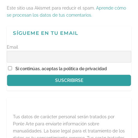
r
e
Este sitio usa Akismet para reducir el spam.
Aprende cómo
e
n
se procesan los datos de tus comentarios.
u
n
a
v
SÍGUEME EN TU EMAIL
e
n
t
a
Email
n
a
n
u
e
Si continúas, aceptas la política de privacidad
v
a
)
Tus datos de carácter personal serán tratados por
Ponle Arte para enviarte información sobre
manualidades. La base legal para el tratamiento de los