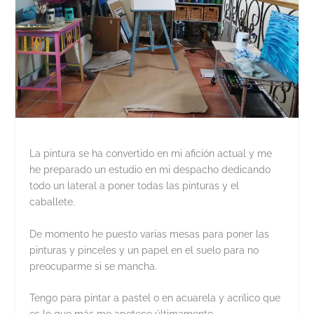
La pintura se ha convertido en mi afición actual y me
he preparado un estudio en mi despacho dedicando
todo un lateral a poner todas las pinturas y el
caballete.
De momento he puesto varias mesas para poner las
pinturas y pinceles y un papel en el suelo para no
preocuparme si se mancha.
Tengo para pintar a pastel o en acuarela y acrílico que