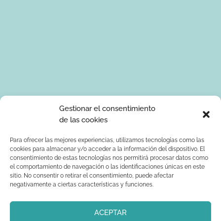
Tus datos de carácter personal serán tratados por Ponle Arte
Gestionar el consentimiento
para enviarte información sobre manualidades. La base legal
de las cookies
para el tratamiento de los datos es tu consentimiento
expreso. Tus serán tratados con seguridad y datos no serán
Para ofrecer las mejores experiencias, utilizamos tecnologías como las
cookies para almacenar y/o acceder a la información del dispositivo. El
comunicados a terceros. Podrás ejercer los derechos de
consentimiento de estas tecnologías nos permitirá procesar datos como
acceso, rectificación, supresión, limitación al tratamiento y
el comportamiento de navegación o las identificaciones únicas en este
oposición dirigiendo un correo electrónico a
sitio. No consentir o retirar el consentimiento, puede afectar
info@ponlearte.com y adjuntando copia de su DNI. Para más
negativamente a ciertas características y funciones.
información consultar: la
política de privacidad
ACEPTAR