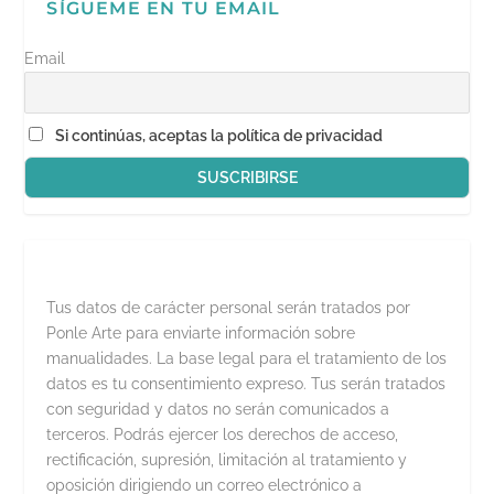
v
SÍGUEME EN TU EMAIL
e
n
t
a
Email
n
a
n
u
e
Si continúas, aceptas la política de privacidad
v
a
)
Tus datos de carácter personal serán tratados por
Ponle Arte para enviarte información sobre
manualidades. La base legal para el tratamiento de los
datos es tu consentimiento expreso. Tus serán tratados
con seguridad y datos no serán comunicados a
terceros. Podrás ejercer los derechos de acceso,
rectificación, supresión, limitación al tratamiento y
oposición dirigiendo un correo electrónico a