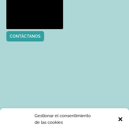
CONTÁCTANOS
Tus datos de carácter personal serán tratados por Ponle Arte
Gestionar el consentimiento
para enviarte información sobre manualidades. La base legal
de las cookies
para el tratamiento de los datos es tu consentimiento