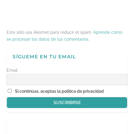
e
v
a
u
g
v
a
)
e
o
a
)
v
(
)
a
S
)
e
a
b
r
e
Este sitio usa Akismet para reducir el spam.
Aprende cómo
e
n
se procesan los datos de tus comentarios.
u
n
a
v
SÍGUEME EN TU EMAIL
e
n
t
a
Email
n
a
n
u
e
Si continúas, aceptas la política de privacidad
v
a
)