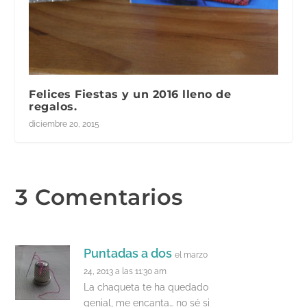
Felices Fiestas y un 2016 lleno de
regalos.
diciembre 20, 2015
3 Comentarios
Puntadas a dos
el marzo
24, 2013 a las 11:30 am
La chaqueta te ha quedado
genial, me encanta… no sé si