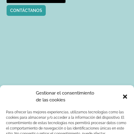
CONTÁCTANOS
Tus datos de carácter personal serán tratados por Ponle Arte
Gestionar el consentimiento
para enviarte información sobre manualidades. La base legal
de las cookies
para el tratamiento de los datos es tu consentimiento
expreso. Tus serán tratados con seguridad y datos no serán
Para ofrecer las mejores experiencias, utilizamos tecnologías como las
cookies para almacenar y/o acceder a la información del dispositivo. El
comunicados a terceros. Podrás ejercer los derechos de
consentimiento de estas tecnologías nos permitirá procesar datos como
acceso, rectificación, supresión, limitación al tratamiento y
el comportamiento de navegación o las identificaciones únicas en este
oposición dirigiendo un correo electrónico a
sitio. No consentir o retirar el consentimiento, puede afectar