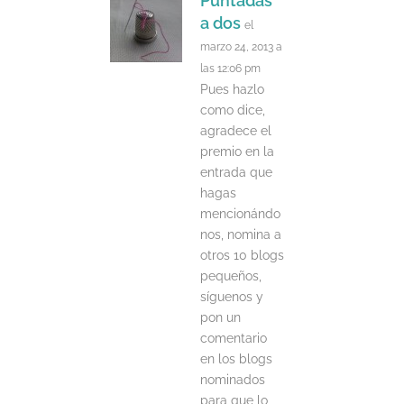
Puntadas
a dos
el
marzo 24, 2013 a
las 12:06 pm
Pues hazlo
como dice,
agradece el
premio en la
entrada que
hagas
mencionándo
nos, nomina a
otros 10 blogs
pequeños,
síguenos y
pon un
comentario
en los blogs
nominados
para que lo