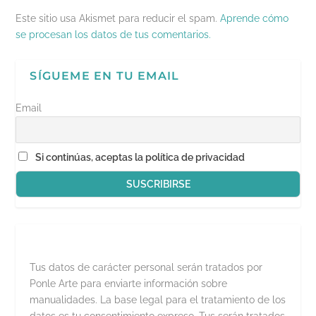
r
e
Este sitio usa Akismet para reducir el spam.
Aprende cómo
e
n
se procesan los datos de tus comentarios.
u
n
a
v
SÍGUEME EN TU EMAIL
e
n
t
a
Email
n
a
n
u
e
Si continúas, aceptas la política de privacidad
v
a
)
Tus datos de carácter personal serán tratados por
Ponle Arte para enviarte información sobre
manualidades. La base legal para el tratamiento de los