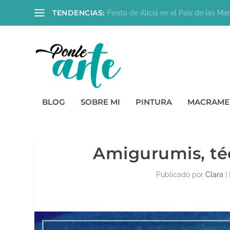
TENDENCIAS:
Fiesta de Alicia en el País de las Mara
BLOG
SOBRE MI
PINTURA
MACRAME
Amigurumis, téc
Publicado por
Clara
|