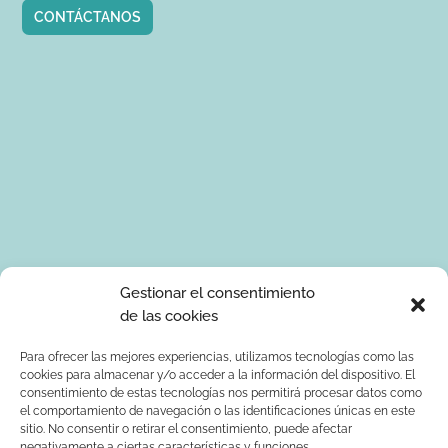
CONTÁCTANOS
Tus datos de carácter personal serán tratados por Ponle Arte
Gestionar el consentimiento
para enviarte información sobre manualidades. La base legal
de las cookies
para el tratamiento de los datos es tu consentimiento
expreso. Tus serán tratados con seguridad y datos no serán
Para ofrecer las mejores experiencias, utilizamos tecnologías como las
cookies para almacenar y/o acceder a la información del dispositivo. El
comunicados a terceros. Podrás ejercer los derechos de
consentimiento de estas tecnologías nos permitirá procesar datos como
acceso, rectificación, supresión, limitación al tratamiento y
el comportamiento de navegación o las identificaciones únicas en este
oposición dirigiendo un correo electrónico a
sitio. No consentir o retirar el consentimiento, puede afectar
info@ponlearte.com y adjuntando copia de su DNI. Para más
negativamente a ciertas características y funciones.